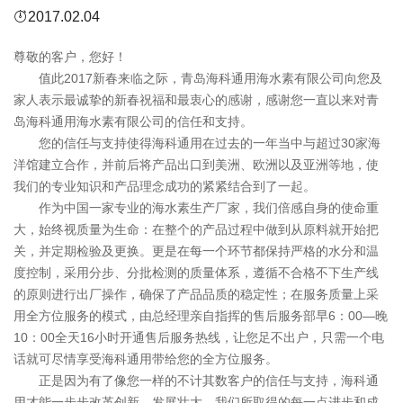
2017.02.04
尊敬的客户，您好！
值此2017新春来临之际，青岛海科通用海水素有限公司向您及
家人表示最诚挚的新春祝福和最衷心的感谢，感谢您一直以来对青
岛海科通用海水素有限公司的信任和支持。
您的信任与支持使得海科通用在过去的一年当中与超过30家海
洋馆建立合作，并前后将产品出口到美洲、欧洲以及亚洲等地，使
我们的专业知识和产品理念成功的紧紧结合到了一起。
作为中国一家专业的海水素生产厂家，我们倍感自身的使命重
大，始终视质量为生命：在整个的产品过程中做到从原料就开始把
关，并定期检验及更换。更是在每一个环节都保持严格的水分和温
度控制，采用分步、分批检测的质量体系，遵循不合格不下生产线
的原则进行出厂操作，确保了产品品质的稳定性；在服务质量上采
用全方位服务的模式，由总经理亲自指挥的售后服务部早6：00—晚
10：00全天16小时开通售后服务热线，让您足不出户，只需一个电
话就可尽情享受海科通用带给您的全方位服务。
正是因为有了像您一样的不计其数客户的信任与支持，海科通
用才能一步步改革创新、发展壮大，我们所取得的每一点进步和成