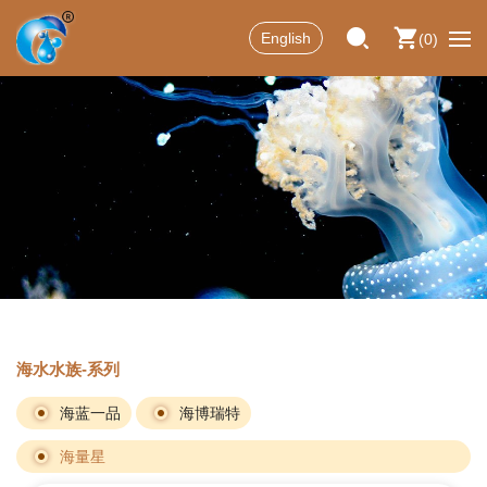
English
0
海水水族-系列
海蓝一品
海博瑞特
海量星