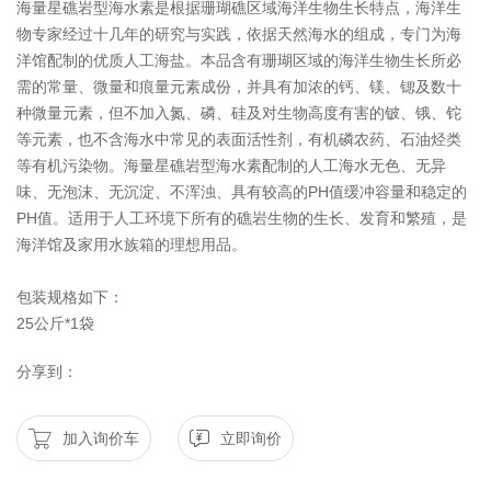
海量星礁岩型海水素是根据珊瑚礁区域海洋生物生长特点，海洋生
物专家经过十几年的研究与实践，依据天然海水的组成，专门为海
洋馆配制的优质人工海盐。本品含有珊瑚区域的海洋生物生长所必
需的常量、微量和痕量元素成份，并具有加浓的钙、镁、锶及数十
种微量元素，但不加入氮、磷、硅及对生物高度有害的铍、锇、铊
等元素，也不含海水中常见的表面活性剂，有机磷农药、石油烃类
等有机污染物。海量星礁岩型海水素配制的人工海水无色、无异
味、无泡沫、无沉淀、不浑浊、具有较高的PH值缓冲容量和稳定的
PH值。适用于人工环境下所有的礁岩生物的生长、发育和繁殖，是
海洋馆及家用水族箱的理想用品。
包装规格如下：
25公斤*1袋
分享到：
加入询价车
立即询价