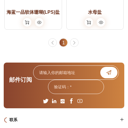
海蓝一品软体珊瑚(LPS)盐
水母盐
1
邮件订阅
联系