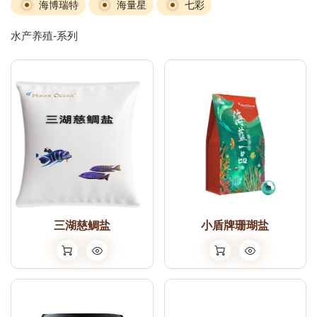
海博瑞特
海量星
七彩
水产养殖-系列
三湖慈鲷盐
小盾牌珊瑚盐